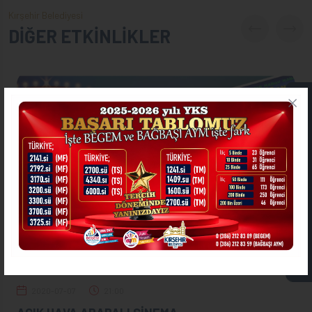
Kırşehir Belediyesi
DİĞER ETKİNLİKLER
ONLİNE İŞLEMLER
ASKIDA FATURA
2020-07-07
21:00