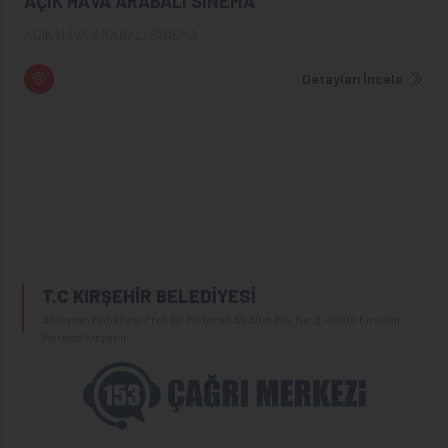
AÇIK HAVA ARABALI SİNEMA
AÇIK HAVA ARABALI SİNEMA
Detayları İncele
T.C KIRŞEHİR BELEDİYESİ
Ahievran Mahallesi Prof. Dr.Mehmet Ali Altın Blv. No:2, 40100 Kırşehir
Merkez/Kırşehir