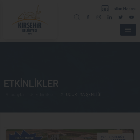
Halkın Masası
Menu
ETKİNLİKLER
Anasayfa
Etkinlikler
UÇURTMA ŞENLİĞİ