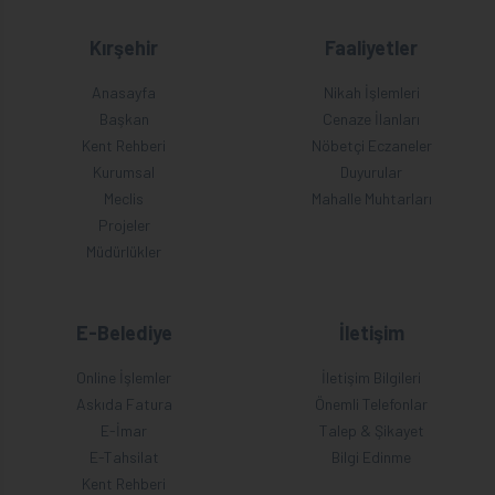
Kırşehir
Faaliyetler
Anasayfa
Nikah İşlemleri
Başkan
Cenaze İlanları
Kent Rehberi
Nöbetçi Eczaneler
Kurumsal
Duyurular
Meclis
Mahalle Muhtarları
Projeler
Müdürlükler
E-Belediye
İletişim
Online İşlemler
İletişim Bilgileri
Askıda Fatura
Önemli Telefonlar
E-İmar
Talep & Şikayet
E-Tahsilat
Bilgi Edinme
Kent Rehberi