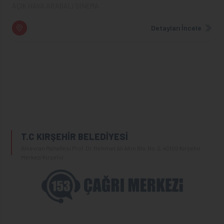
AÇIK HAVA ARABALI SİNEMA
Detayları İncele
T.C KIRŞEHİR BELEDİYESİ
Ahievran Mahallesi Prof. Dr.Mehmet Ali Altın Blv. No:2, 40100 Kırşehir
Merkez/Kırşehir