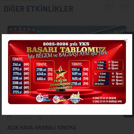
DİĞER ETKİNLİKLER
ONLİNE İŞLEMLER
ASKIDA FATURA
2020-07-07
21:00
AÇIK HAVA ARABALI SİNEMA