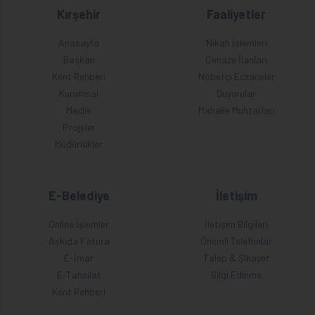
Kırşehir
Faaliyetler
Anasayfa
Nikah İşlemleri
Başkan
Cenaze İlanları
Kent Rehberi
Nöbetçi Eczaneler
Kurumsal
Duyurular
Meclis
Mahalle Muhtarları
Projeler
Müdürlükler
E-Belediye
İletişim
Online İşlemler
İletişim Bilgileri
Askıda Fatura
Önemli Telefonlar
E-İmar
Talep & Şikayet
E-Tahsilat
Bilgi Edinme
Kent Rehberi