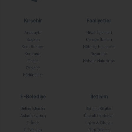
Kırşehir
Faaliyetler
Anasayfa
Nikah İşlemleri
Başkan
Cenaze İlanları
Kent Rehberi
Nöbetçi Eczaneler
Kurumsal
Duyurular
Meclis
Mahalle Muhtarları
Projeler
Müdürlükler
E-Belediye
İletişim
Online İşlemler
İletişim Bilgileri
Askıda Fatura
Önemli Telefonlar
E-İmar
Talep & Şikayet
E-Tahsilat
Bilgi Edinme