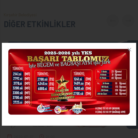
Kırşehir Belediyesi
DİĞER ETKİNLİKLER
ONLİNE İŞLEMLER
ASKIDA FATURA
2020-07-07
21:00