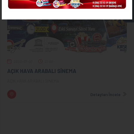
ASKIDA FATURA
2020-07-07
21:00
AÇIK HAVA ARABALI SİNEMA
AÇIK HAVA ARABALI SİNEMA
Detayları İncele