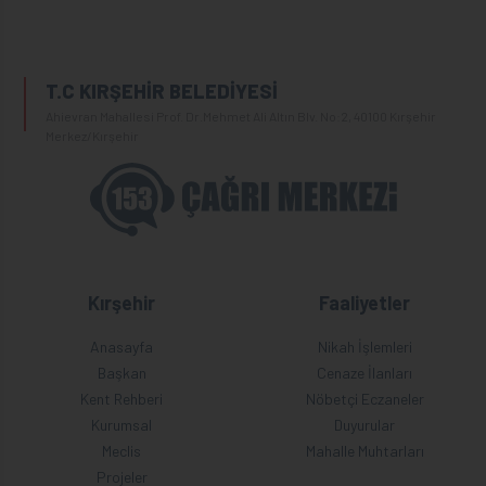
T.C KIRŞEHİR BELEDİYESİ
Ahievran Mahallesi Prof. Dr.Mehmet Ali Altın Blv. No:2, 40100 Kırşehir
Merkez/Kırşehir
Kırşehir
Faaliyetler
Anasayfa
Nikah İşlemleri
Başkan
Cenaze İlanları
Kent Rehberi
Nöbetçi Eczaneler
Kurumsal
Duyurular
Meclis
Mahalle Muhtarları
Projeler