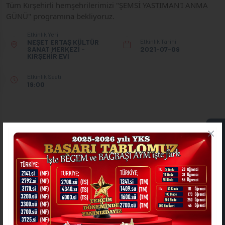
Tüm Kırşehirli hemşehrilerimizi "ŞEMSİ YASTIMAN'I ANMA 
GÜNÜ" programına bekliyoruz.
Etkinlik Yeri
NEŞET ERTAŞ KÜLTÜR
Etkinlik Tarihi
SANAT MERKEZİ -
2021-07-09
KIRŞEHİR EVİ
Etkinlik Saati
19:00
Kırşehir Belediyesi
ONLİNE İŞLEMLER
DİĞER ETKİNLİKLER