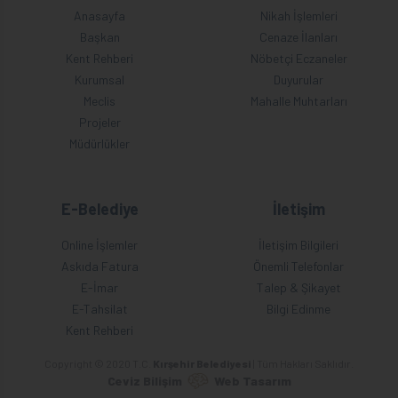
Anasayfa
Nikah İşlemleri
Başkan
Cenaze İlanları
Kent Rehberi
Nöbetçi Eczaneler
Kurumsal
Duyurular
Meclis
Mahalle Muhtarları
Projeler
Müdürlükler
E-Belediye
İletişim
Online İşlemler
İletişim Bilgileri
Askıda Fatura
Önemli Telefonlar
E-İmar
Talep & Şikayet
E-Tahsilat
Bilgi Edinme
Kent Rehberi
Copyright © 2020 T.C.
Kırşehir Belediyesi
| Tüm Hakları Saklıdır.
Ceviz Bilişim
Web Tasarım