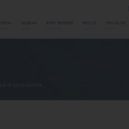
UMSAL
BAŞKAN
KENT REHBERİ
MECLİS
PROJELER
orate
Mayor
City Guide
Council
Project
LİK VE ÇOCUK BAYRAMI