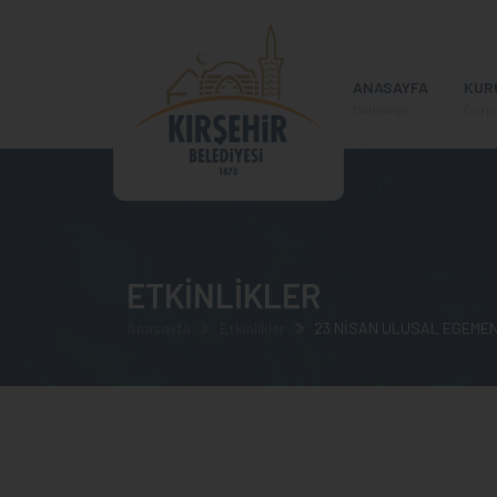
ANASAYFA
KUR
Mainpage
Corp
ETKİNLİKLER
Anasayfa
Etkinlikler
23 NİSAN ULUSAL EGEMEN