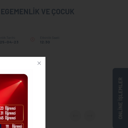
 EGEMENLİK VE ÇOCUK
inlik Tarihi
Etkinlik Saati
25-04-23
12:30
ONLİNE İŞLEMLER