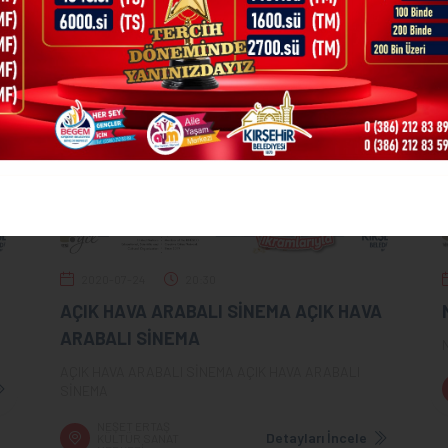
2020-07-24
20:30
AÇIK HAVA ARABALI SİNEMA AÇIK HAVA
ARABALI SİNEMA
AÇIK HAVA ARABALI SİNEMA AÇIK HAVA ARABALI
SİNEMA
NEŞET ERTAŞ
Detayları İncele
KÜLTÜR SANAT