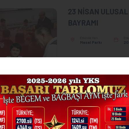
23 NİSAN ULUSAL
BAYRAMI
Etkinlik Yeri
Etk
Masal Parkı
20