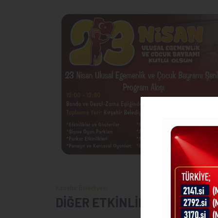
Kırşehir Belediyesi
DİĞER ETKİNLİKLER