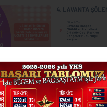
4. LAVANTA ŞÖLE
Etkinlik Yeri
Lavanta Bahçesi
"Güldiken Mahallesi
Ortaköy Cad. Park ve
Bahçeler Müdürlüğü
karşısı