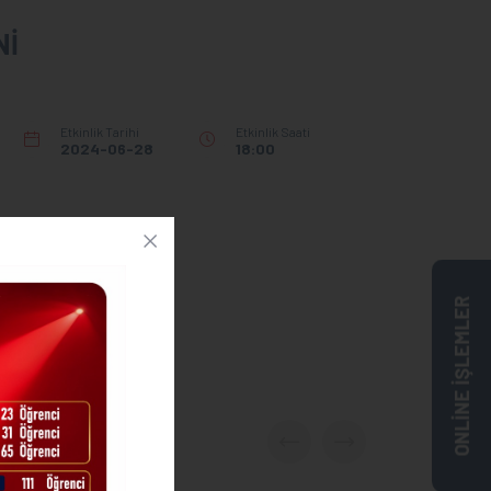
Nİ
Etkinlik Tarihi
Etkinlik Saati
2024-06-28
18:00
ONLİNE İŞLEMLER