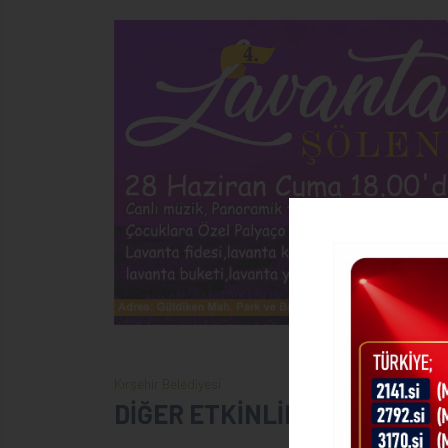
Kırşehir Belediyesi
DİĞER ETKİNLİKLER