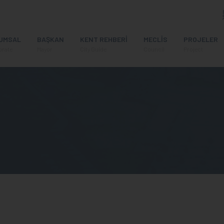
UMSAL
BAŞKAN
KENT REHBERİ
MECLİS
PROJELER
orate
Mayor
City Guide
Council
Project