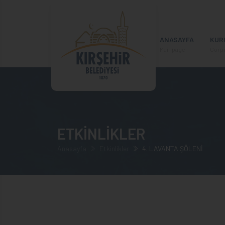
ANASAYFA
KUR
Mainpage
Corp
ETKİNLİKLER
Anasayfa
Etkinlikler
4. LAVANTA ŞÖLENİ