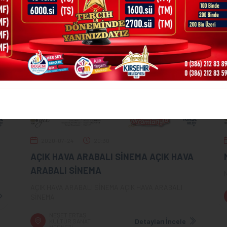
2020-07-24
20:30
AÇIK HAVA ARABALI SİNEMA AÇIK HAVA
ARABALI SİNEMA
AÇIK HAVA ARABALI SİNEMA AÇIK HAVA ARABALI
SİNEMA
NEŞET ERTAŞ
Detayları İncele
KÜLTÜR SANAT