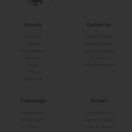
Kırşehir
Faaliyetler
Anasayfa
Nikah İşlemleri
Başkan
Cenaze İlanları
Kent Rehberi
Nöbetçi Eczaneler
Kurumsal
Duyurular
Meclis
Mahalle Muhtarları
Projeler
Müdürlükler
E-Belediye
İletişim
Online İşlemler
İletişim Bilgileri
Askıda Fatura
Önemli Telefonlar
E-İmar
Talep & Şikayet