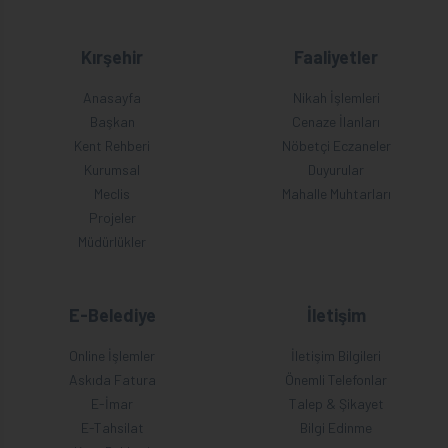
Kırşehir
Faaliyetler
Anasayfa
Nikah İşlemleri
Başkan
Cenaze İlanları
Kent Rehberi
Nöbetçi Eczaneler
Kurumsal
Duyurular
Meclis
Mahalle Muhtarları
Projeler
Müdürlükler
E-Belediye
İletişim
Online İşlemler
İletişim Bilgileri
Askıda Fatura
Önemli Telefonlar
E-İmar
Talep & Şikayet
E-Tahsilat
Bilgi Edinme