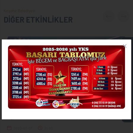
Kırşehir Belediyesi
DİĞER ETKİNLİKLER
ONLİNE İŞLEMLER
ASKIDA FATURA
2020-07-07
21:00