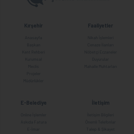
Kırşehir
Faaliyetler
Anasayfa
Nikah İşlemleri
Başkan
Cenaze İlanları
Kent Rehberi
Nöbetçi Eczaneler
Kurumsal
Duyurular
Meclis
Mahalle Muhtarları
Projeler
Müdürlükler
E-Belediye
İletişim
Online İşlemler
İletişim Bilgileri
Askıda Fatura
Önemli Telefonlar
E-İmar
Talep & Şikayet