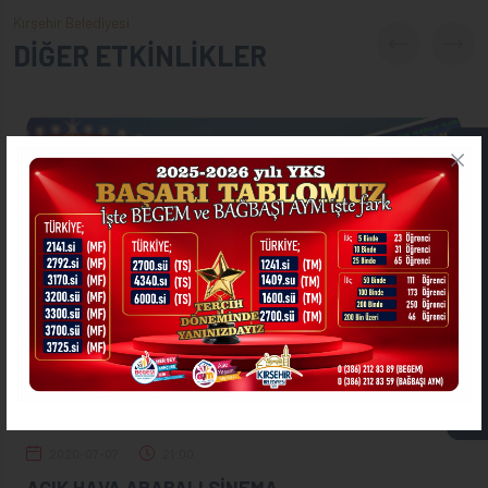
Kırşehir Belediyesi
DİĞER ETKİNLİKLER
ONLİNE İŞLEMLER
ASKIDA FATURA
2020-07-07
21:00
AÇIK HAVA ARABALI SİNEMA