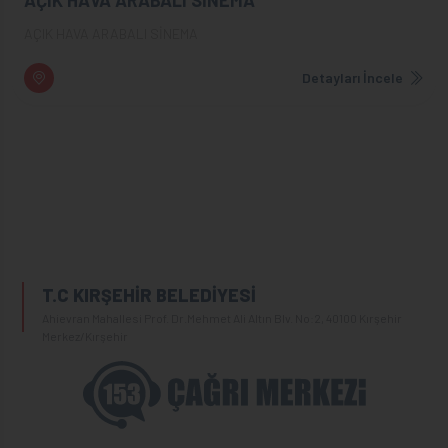
AÇIK HAVA ARABALI SİNEMA
Detayları İncele
T.C KIRŞEHİR BELEDİYESİ
Ahievran Mahallesi Prof. Dr.Mehmet Ali Altın Blv. No:2, 40100 Kırşehir
Merkez/Kırşehir