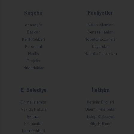
Kırşehir
Faaliyetler
Anasayfa
Nikah İşlemleri
Başkan
Cenaze İlanları
Kent Rehberi
Nöbetçi Eczaneler
Kurumsal
Duyurular
Meclis
Mahalle Muhtarları
Projeler
Müdürlükler
E-Belediye
İletişim
Online İşlemler
İletişim Bilgileri
Askıda Fatura
Önemli Telefonlar
E-İmar
Talep & Şikayet
E-Tahsilat
Bilgi Edinme
Kent Rehberi