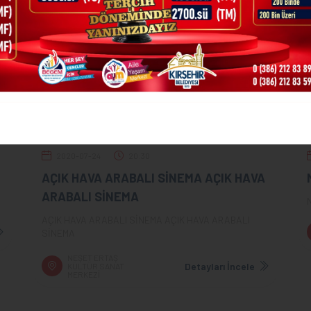
2020-07-24
20:30
AÇIK HAVA ARABALI SİNEMA AÇIK HAVA
ARABALI SİNEMA
AÇIK HAVA ARABALI SİNEMA AÇIK HAVA ARABALI
SİNEMA
NEŞET ERTAŞ
Detayları İncele
KÜLTÜR SANAT
MERKEZİ