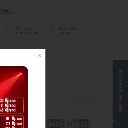
IM...
Etkinlik Tarihi
Etkinlik Saati
2025-01-18
18:30
ONLİNE İŞLEMLER