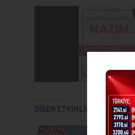
Kırşehir Belediyesi
DİĞER ETKİNLİKLER