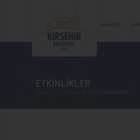
ANASAYFA
KUR
Mainpage
Corp
ETKİNLİKLER
Anasayfa
Etkinlikler
İYİ Kİ DOĞDUN NAZIM...