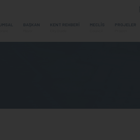
UMSAL
BAŞKAN
KENT REHBERİ
MECLİS
PROJELER
orate
Mayor
City Guide
Council
Project