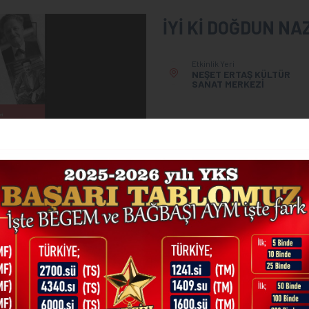
İYİ Kİ DOĞDUN NAZ
Etkinlik Yeri
NEŞET ERTAŞ KÜLTÜR
SANAT MERKEZİ