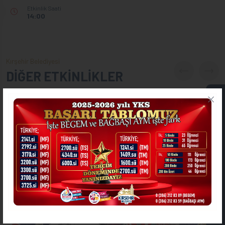
Etkinlik Saati
14:00
Kırşehir Belediyesi
DİĞER ETKİNLİKLER
ONLİNE İŞLEMLER
ASKIDA FATURA