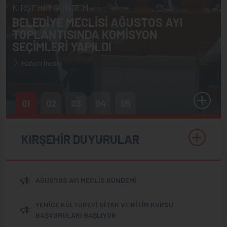
KIRŞEHİR GÜNDEM
BELEDİYE MECLİSİ AĞUSTOS AYI
TOPLANTISINDA KOMİSYON
SEÇİMLERİ YAPILDI
Haberi İncele
01
02
03
04
05
KIRŞEHİR DUYURULAR
AĞUSTOS AYI MECLİS GÜNDEMİ
YENİCE KÜLTÜREVİ GİTAR VE RİTİM KURSU
BAŞVURULARI BAŞLIYOR