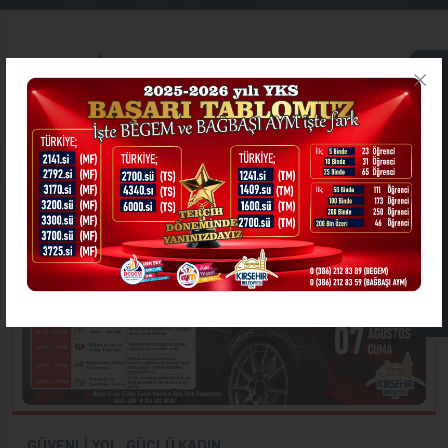
KIRŞEHİR
TÜMÜNÜ
ONLİNE İŞLEMLER
GÖR
ETKİNLİKLER
ASKIDA FATURA
GÜVENLİ YOL, GÜÇLÜ KADIN