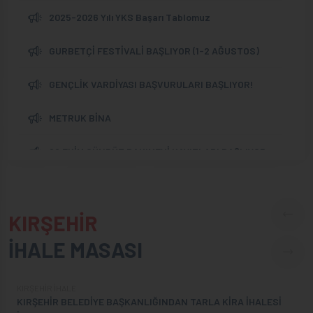
2025-2026 Yılı YKS Başarı Tablomuz
GURBETÇİ FESTİVALİ BAŞLIYOR (1-2 AĞUSTOS)
GENÇLİK VARDİYASI BAŞVURULARI BAŞLIYOR!
METRUK BİNA
29 EKİM GÜNDÜZ BAKIMEVİ KAYITLARI BAŞLIYOR
İŞLETMELERİMİZ İLE İLGİLİ DUYURU!
KIRŞEHİR
5512 ADANIN PARSELASYONU HK.
İHALE MASASI
KIRŞEHİR İHALE
KIRŞEHİR BELEDİYE BAŞKANLIĞINDAN TARLA KİRA İHALESİ