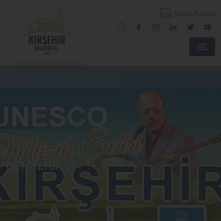
Halkın Masası
Menu
DETAYLI BİLGİ