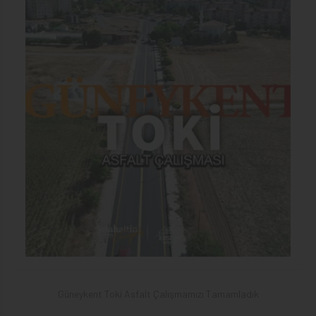
Güneykent Toki Asfalt Çalışmamızı Tamamladık