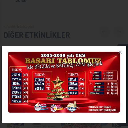
20:30
Kırşehir Belediyesi
DİĞER ETKİNLİKLER
ONLİNE İŞLEMLER
ASKIDA FATURA