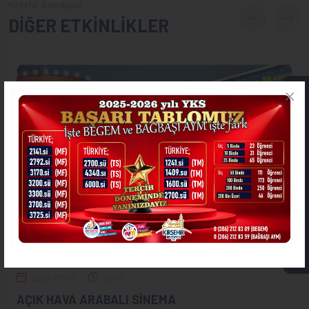
Kırşehir Belediyesi
DİĞER ETKİNLİKLER
ONLİNE İŞLEMLER
ASKIDA FATURA
2020-07-07
21:00
AÇIK HAVA ARABALI SİNEMA