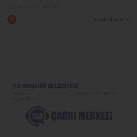
AÇIK HAVA ARABALI SİNEMA
Detayları İncele
T.C KIRŞEHİR BELEDİYESİ
Ahievran Mahallesi Prof. Dr.Mehmet Ali Altın Blv. No:2, 40100 Kırşehir
Merkez/Kırşehir