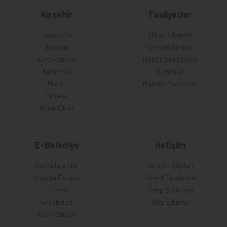
Kırşehir
Faaliyetler
Anasayfa
Nikah İşlemleri
Başkan
Cenaze İlanları
Kent Rehberi
Nöbetçi Eczaneler
Kurumsal
Duyurular
Meclis
Mahalle Muhtarları
Projeler
Müdürlükler
E-Belediye
İletişim
Online İşlemler
İletişim Bilgileri
Askıda Fatura
Önemli Telefonlar
E-İmar
Talep & Şikayet
E-Tahsilat
Bilgi Edinme
Kent Rehberi