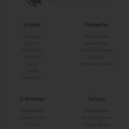
Kırşehir
Faaliyetler
Anasayfa
Nikah İşlemleri
Başkan
Cenaze İlanları
Kent Rehberi
Nöbetçi Eczaneler
Kurumsal
Duyurular
Meclis
Mahalle Muhtarları
Projeler
Müdürlükler
E-Belediye
İletişim
Online İşlemler
İletişim Bilgileri
Askıda Fatura
Önemli Telefonlar
E-İmar
Talep & Şikayet