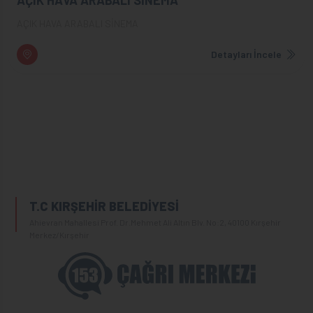
AÇIK HAVA ARABALI SİNEMA
Detayları İncele
T.C KIRŞEHİR BELEDİYESİ
Ahievran Mahallesi Prof. Dr.Mehmet Ali Altın Blv. No:2, 40100 Kırşehir
Merkez/Kırşehir