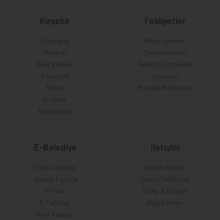
Kırşehir
Faaliyetler
Anasayfa
Nikah İşlemleri
Başkan
Cenaze İlanları
Kent Rehberi
Nöbetçi Eczaneler
Kurumsal
Duyurular
Meclis
Mahalle Muhtarları
Projeler
Müdürlükler
E-Belediye
İletişim
Online İşlemler
İletişim Bilgileri
Askıda Fatura
Önemli Telefonlar
E-İmar
Talep & Şikayet
E-Tahsilat
Bilgi Edinme
Kent Rehberi