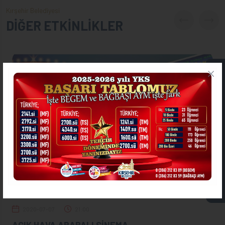
Kırşehir Belediyesi
DİĞER ETKİNLİKLER
ONLİNE İŞLEMLER
ASKIDA FATURA
2020-07-07
21:00
AÇIK HAVA ARABALI SİNEMA