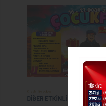
Kırşehir Belediyesi
DİĞER ETKİNLİKLER