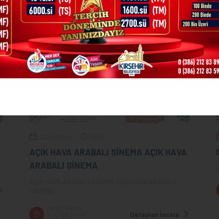
2020-07-24
20:30
AÇIK HAVA ARABALI SİNEMA AÇIK HAVA
ARABALI SİNEMA
AÇIK HAVA ARABALI SİNEMA AÇIK HAVA ARABALI
SİNEMA
NEŞET ERTAŞ
Detayları İncele
KÜLTÜR SANAT