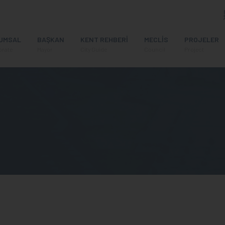
UMSAL
BAŞKAN
KENT REHBERİ
MECLİS
PROJELER
orate
Mayor
City Guide
Council
Project