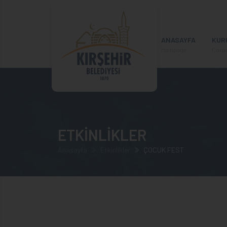
ANASAYFA
KUR
Mainpage
Corp
ETKİNLİKLER
Anasayfa
Etkinlikler
ÇOCUK FEST