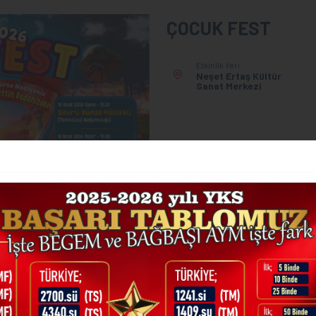
ÇOCUK FEST
Etkinlik Yeri
Neşet Ertaş Kültür
Sanat Merkezi