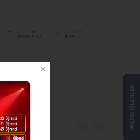
Etkinlik Tarihi
Etkinlik Saati
2026-01-16
10:00
ONLİNE İŞLEMLER