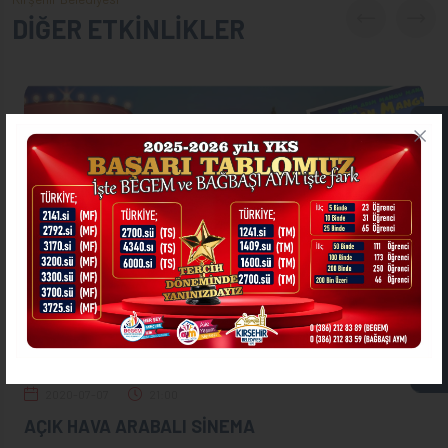
DİĞER ETKİNLİKLER
ONLİNE İŞLEMLER
ASKIDA FATURA
2020-07-07
21:00
AÇIK HAVA ARABALI SİNEMA