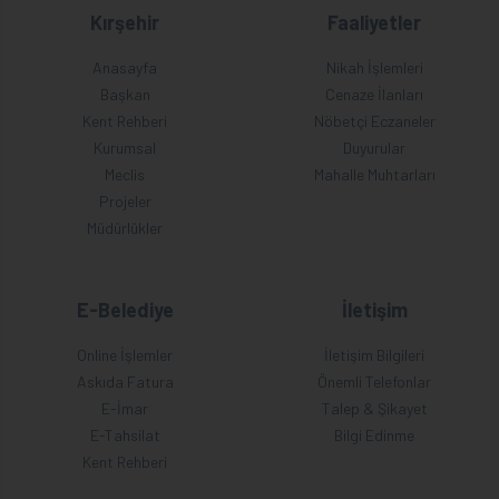
Kırşehir
Faaliyetler
Anasayfa
Nikah İşlemleri
Başkan
Cenaze İlanları
Kent Rehberi
Nöbetçi Eczaneler
Kurumsal
Duyurular
Meclis
Mahalle Muhtarları
Projeler
Müdürlükler
E-Belediye
İletişim
Online İşlemler
İletişim Bilgileri
Askıda Fatura
Önemli Telefonlar
E-İmar
Talep & Şikayet
E-Tahsilat
Bilgi Edinme
Kent Rehberi