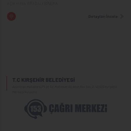
AÇIK HAVA ARABALI SİNEMA
Detayları İncele
T.C KIRŞEHİR BELEDİYESİ
Ahievran Mahallesi Prof. Dr.Mehmet Ali Altın Blv. No:2, 40100 Kırşehir
Merkez/Kırşehir