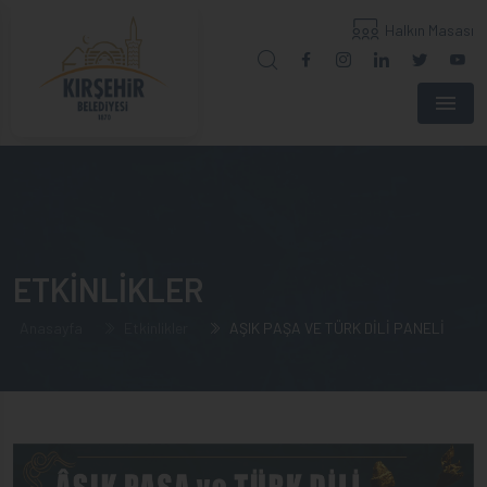
Halkın Masası
Menu
ETKİNLİKLER
Anasayfa
Etkinlikler
AŞIK PAŞA VE TÜRK DİLİ PANELİ