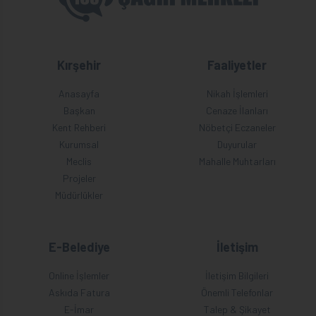
Kırşehir
Faaliyetler
Anasayfa
Nikah İşlemleri
Başkan
Cenaze İlanları
Kent Rehberi
Nöbetçi Eczaneler
Kurumsal
Duyurular
Meclis
Mahalle Muhtarları
Projeler
Müdürlükler
E-Belediye
İletişim
Online İşlemler
İletişim Bilgileri
Askıda Fatura
Önemli Telefonlar
E-İmar
Talep & Şikayet