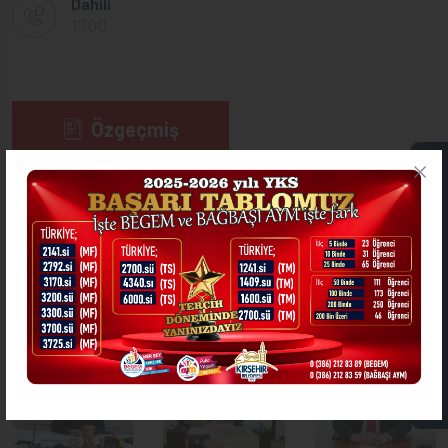
Dahili
1700
Özgeçmiş
ONLİNE İŞLEMLER
Görevleri
Dosyalar
Kırşehir Belediyesi
DİĞER MÜDÜRLÜKLER
ASKIDA FATURA