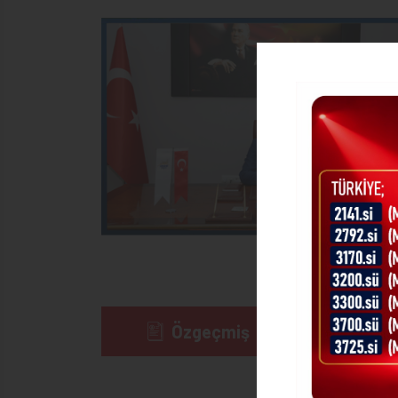
Özgeçmiş
Göre