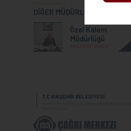
Kırşehir Belediyesi
DİĞER MÜDÜRLÜKLER
Özel Kalem
Müdürlüğü
KIRŞEHİR BELEDİYESİ
T.C KIRŞEHİR BELEDİYESİ
Ahievran Mahallesi Prof. Dr.Mehmet Ali Altın Blv. No:2, 401
Merkez/Kırşehir