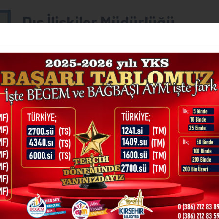
Dış İlişkiler Müdürlüğü
Ahmet KARAMAN
Dış İlişkiler Müdür V.
Telefon
0 (386) 502 00 02
Dahili
3400
vleri
Dosyalar