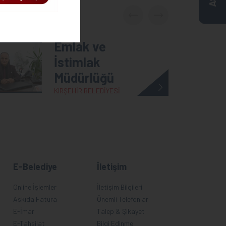
Emlak ve
İstimlak
Müdürlüğü
KIRŞEHİR BELEDİYESİ
E-Belediye
İletişim
Online İşlemler
İletişim Bilgileri
Askıda Fatura
Önemli Telefonlar
E-İmar
Talep & Şikayet
E-Tahsilat
Bilgi Edinme