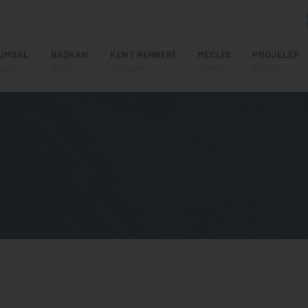
UMSAL
BAŞKAN
KENT REHBERİ
MECLİS
PROJELER
orate
Mayor
City Guide
Council
Project