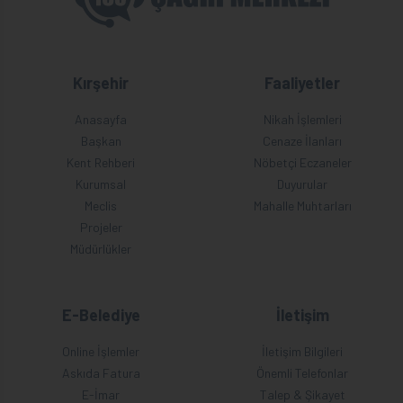
Kırşehir
Faaliyetler
Anasayfa
Nikah İşlemleri
Başkan
Cenaze İlanları
Kent Rehberi
Nöbetçi Eczaneler
Kurumsal
Duyurular
Meclis
Mahalle Muhtarları
Projeler
Müdürlükler
E-Belediye
İletişim
Online İşlemler
İletişim Bilgileri
Askıda Fatura
Önemli Telefonlar
E-İmar
Talep & Şikayet