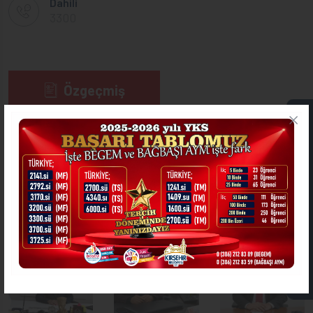
Dahili
3300
Özgeçmiş
ONLİNE İŞLEMLER
Görevleri
Dosyalar
Kırşehir Belediyesi
DİĞER MÜDÜRLÜKLER
ASKIDA FATURA