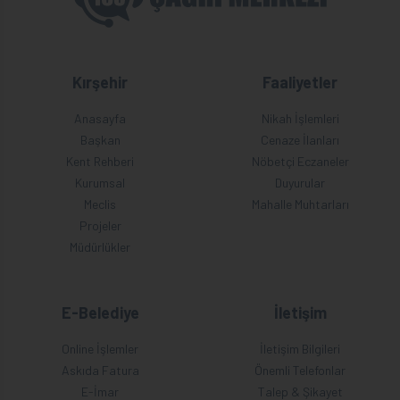
Kırşehir
Faaliyetler
Anasayfa
Nikah İşlemleri
Başkan
Cenaze İlanları
Kent Rehberi
Nöbetçi Eczaneler
Kurumsal
Duyurular
Meclis
Mahalle Muhtarları
Projeler
Müdürlükler
E-Belediye
İletişim
Online İşlemler
İletişim Bilgileri
Askıda Fatura
Önemli Telefonlar
E-İmar
Talep & Şikayet