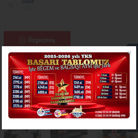
Dahili
1113
Özgeçmiş
ONLİNE İŞLEMLER
Görevleri
Dosyalar
Kırşehir Belediyesi
DİĞER MÜDÜRLÜKLER
ASKIDA FATURA