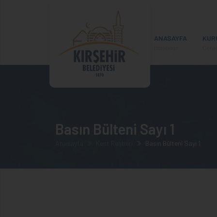
ANASAYFA
KUR
Mainpage
Corp
Basın Bülteni Sayı 1
Anasayfa
Kent Rehberi
Basın Bülteni Sayı 1