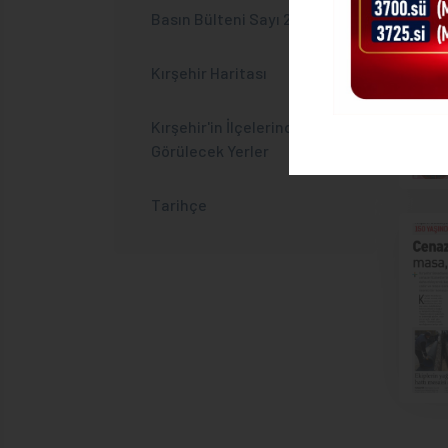
Basın Bülteni Sayı 2
Kırşehir Haritası
Kırşehir'in İlçelerinde
Görülecek Yerler
Tarihçe