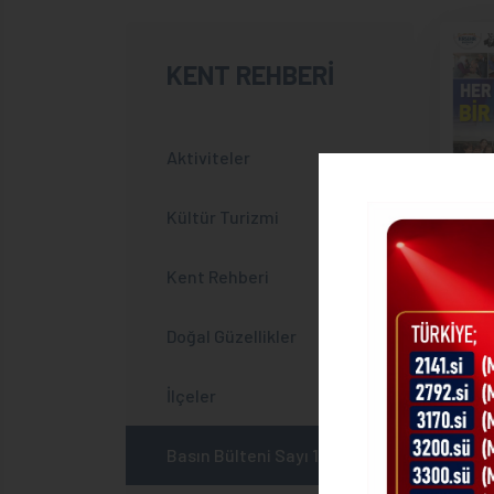
KENT REHBERİ
Aktiviteler
Kültür Turizmi
Kent Rehberi
Doğal Güzellikler
İlçeler
Basın Bülteni Sayı 1