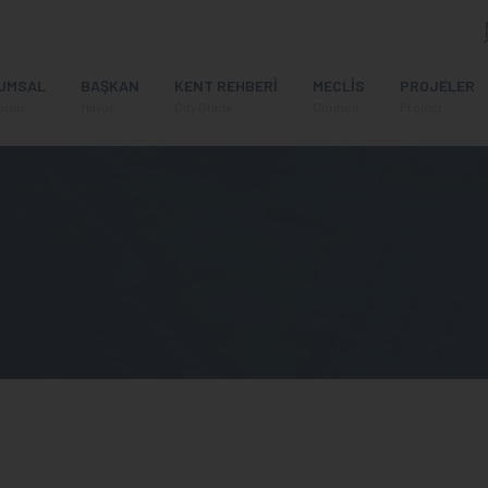
UMSAL
BAŞKAN
KENT REHBERİ
MECLİS
PROJELER
orate
Mayor
City Guide
Council
Project