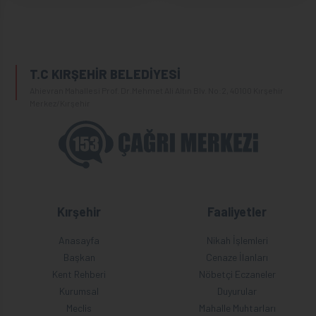
T.C KIRŞEHİR BELEDİYESİ
Ahievran Mahallesi Prof. Dr.Mehmet Ali Altın Blv. No:2, 40100 Kırşehir
Merkez/Kırşehir
Kırşehir
Faaliyetler
Anasayfa
Nikah İşlemleri
Başkan
Cenaze İlanları
Kent Rehberi
Nöbetçi Eczaneler
Kurumsal
Duyurular
Meclis
Mahalle Muhtarları