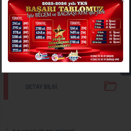
ONLİNE İŞLEMLER
İhale Tarihi
İhale No
25.07.2025 -
2025/948196
10:30
Kırşehir Belediyesi
ASKIDA FATURA
ALT TEMEL VE MICIR MALZEMESİ SATIN
ALINACAKTIR
Oluşturma Tarihi:
26.06.2025 - 09:15
DETAY BİLGİ