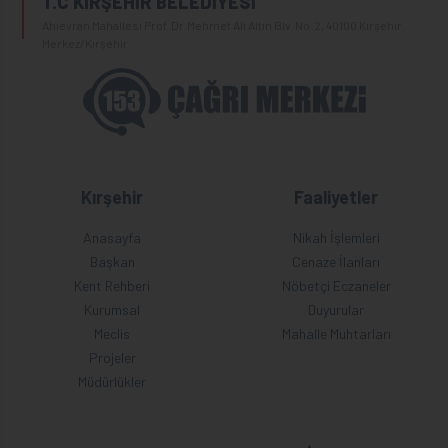
T.C KIRŞEHİR BELEDİYESİ
Ahievran Mahallesi Prof. Dr.Mehmet Ali Altın Blv. No:2, 40100 Kırşehir
Merkez/Kırşehir
Kırşehir
Faaliyetler
Anasayfa
Nikah İşlemleri
Başkan
Cenaze İlanları
Kent Rehberi
Nöbetçi Eczaneler
Kurumsal
Duyurular
Meclis
Mahalle Muhtarları
Projeler
Müdürlükler