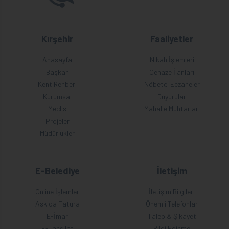
Kırşehir
Faaliyetler
Anasayfa
Nikah İşlemleri
Başkan
Cenaze İlanları
Kent Rehberi
Nöbetçi Eczaneler
Kurumsal
Duyurular
Meclis
Mahalle Muhtarları
Projeler
Müdürlükler
E-Belediye
İletişim
Online İşlemler
İletişim Bilgileri
Askıda Fatura
Önemli Telefonlar
E-İmar
Talep & Şikayet
E-Tahsilat
Bilgi Edinme