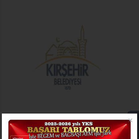
ONLİNE İŞLEMLER
İhale Tarihi
İhale No