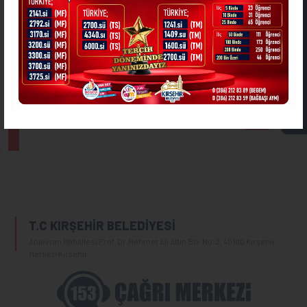
25.02.2026 - 10:40
Kırşehir Belediyesi
6 ADET TAŞINMAZIN KİRALANMASI
ASKIDA FATURA
Oluşturma Tarihi:
09.02.2026 - 13:47
DETAY BİLGİ
T.C KIRŞEHİR BELEDİYESİ
Ahievran Mahallesi Prof. Dr.Mehmet Ali Altın Blv. No:2, 40100 Kırşehir
Merkez/Kırşehir