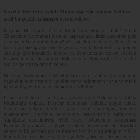
Kırşehir Belediyesi Zabıta Müdürlüğü Kilo Kontrol Noktası
aktif bir şekilde çalışmaya devam ediyor.
Kırşehir Belediyesi Zabıta Müdürlüğü ekipleri, 6502 Sayılı
Tüketicinin Korunması Kanunu kapsamında ilimiz genelinde gıda
ve temel tüketim ürünlerine yönelik zincir marketlerde etiket, etiket
kasa uyuşmazlığı, satıştan kaçınma, son kullanma tarihi, gramaj
eksikliği gibi konularda kontrol ve denetimlerine devam ederken
Pazaryerlerinde oluşturduğu
Kilo Kontrol Noktası ile de aktif bir
şekilde çalışmaya devam ediyor.
Belediye Başkanımız Selahattin Ekicioğlu, “Zabıta Müdürlüğüne
bağlı ekiplerimiz rutin bir şekilde vatandaşlarımızın huzur ve refahı
için ilgili işyerlerinin denetlemesini sürdürüyor.
İnsan odaklı hizmet anlayışımız çerçevesinde Belediyemiz Zabıta
Müdürlüğü ekipleri, Kırşehir halkımızın sağlıklı, uygun etiket,
hijyen, son kullanma tarihi ve gramaj kurallarına uygun, ürünlerin
tüketebilmesi amacıyla ekiplerimiz denetimlerini sürdürüyor.
Yaptığımız denetimlerde 6502 Sayılı Tüketicinin Korunması
Kanunu kapsamında faaliyet gösteren işyerlerine de teşekkür
ediyoruz. Ekiplerimiz ayrıca Pazaryerlerinde oluşturduğumuz
Kilo
Kontrol Noktası ile de aktif bir şekilde çalışmaya devam ediyor.