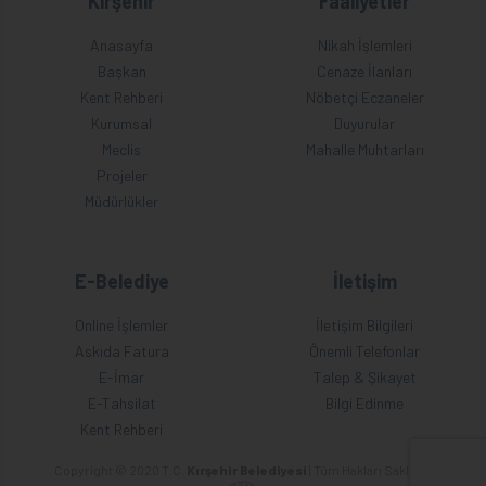
Kırşehir
Faaliyetler
Anasayfa
Nikah İşlemleri
Başkan
Cenaze İlanları
Kent Rehberi
Nöbetçi Eczaneler
Kurumsal
Duyurular
Meclis
Mahalle Muhtarları
Projeler
Müdürlükler
E-Belediye
İletişim
Online İşlemler
İletişim Bilgileri
Askıda Fatura
Önemli Telefonlar
E-İmar
Talep & Şikayet
E-Tahsilat
Bilgi Edinme
Kent Rehberi
Copyright © 2020 T.C.
Kırşehir Belediyesi
| Tüm Hakları Saklıdır.