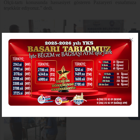
Ölçü-tartı konusunda hassasiyet gösteren Pazaryeri esnafımıza
teşekkür ediyoruz.” dedi.
ONLİNE İŞLEMLER
ASKIDA FATURA