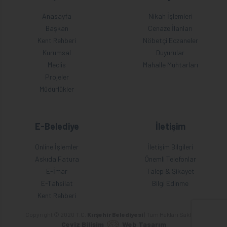
Anasayfa
Nikah İşlemleri
Başkan
Cenaze İlanları
Kent Rehberi
Nöbetçi Eczaneler
Kurumsal
Duyurular
Meclis
Mahalle Muhtarları
Projeler
Müdürlükler
E-Belediye
İletişim
Online İşlemler
İletişim Bilgileri
Askıda Fatura
Önemli Telefonlar
E-İmar
Talep & Şikayet
E-Tahsilat
Bilgi Edinme
Kent Rehberi
Copyright © 2020 T.C.
Kırşehir Belediyesi
| Tüm Hakları Saklıdır.
Ceviz Bilişim
Web Tasarım