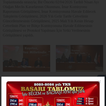
Toplantısında sırasıyla; Bir Önceki 02/04/2026 Tarihli Nisan Ayı
Olağan Meclis Kararlarının Okunması, İmar Komisyonu
Raporunun Görüşülmesi, İmar Komisyonuna Havale Edilecek
Taleplerin Görüşülmesi, 2026 Yılı Gelir Tarife Cetvelinin
Güncellenmesinin Görüşülmesi, 2025 Mali Yılı Kesin Hesap
Cetvelinin Plan ve Bütçe Komisyonuna Havale Edilmesinin
Görüşülmesi ve Protokol Yapılması İçin Yetki Verilmesinin
Görüşülmesi yapıldı.
ONLİNE İŞLEMLER