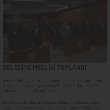
BELEDİYE MECLİSİ TOPLANDI
Kırşehir Belediye Meclisi gündemdeki konuları görüşmek üzere 7
Mayıs 2026 Perşembe günü Neşet Ertaş Kültür Sanat Merkezi
Toplantı Salonunda bir araya geldi.
Belediye meclisi Başkan Vekilimiz Mehtap Karaburçak Tuzcu
yönetiminde gerçekleştirilen Mayıs Ayı 1. Birleşim Olağan Meclis