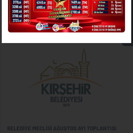
ASKIDA FATURA
Kırşehir Belediyesi
DİĞER HABERLER
BELEDİYE MECLİSİ AĞUSTOS AYI TOPLANTISI