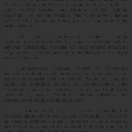
Anadolu halkının çetin ve zor şartlar altında büyük bir kararlılık ve
azimle verdiği kurtuluş mücadelesinin ardından eşitliğin,
özgürlüğün ve adaletin teminatı olan Cumhuriyetin ilanının
101’inci Yılını kutlamanın onuru, gururu ve mutluluğunu hep
birlikte yaşıyoruz.
101 yıldır Cumhuriyetin bizlere sunduğu
kazanımlarımızı korumak, bizi biz yapan ve sarsılmaz bağlarla
bağlayan değerlerimizi yaşatmak ve onun evrensel değerlerine
sahip çıkmak, sonraki nesillere bırakabileceğimiz en büyük
mirasımız olacaktır.
Cumhuriyetimizi yaşatmak, yöneteni ve yönetileniyle
herkesin sorumluluklarını hiçbir kuşkuya yer bırakmadan yerine
getirmesiyle başarılabilecek bir hedeftir. Bu anlamda, hepimiz
büyük bir kararlılıkla ülkemiz ve Cumhuriyetimiz adına
sorumluluklarımızı yerine getirmeyi sürdüreceğiz. Cumhuriyetin
coşkusunu yaşatmak ve Cumhuriyet bilincini gelecek nesillere
aktarmak ise en büyük sorumluluğumuzdur.
Kadını, erkeği, yaşlısı ve genciyle dönemin türlü
imkânsızlıklarına rağmen inançla, inatla ve kararlılıkla verilen zorlu
mücadelenin ardından kurulan Cumhuriyet ve onun değerleri,
bizleri özgürlük, adalet ve demokrasi ile bütünleştiren bir köprü;
çağdaş dünyaya açılan büyük bir kapı olmuştur.