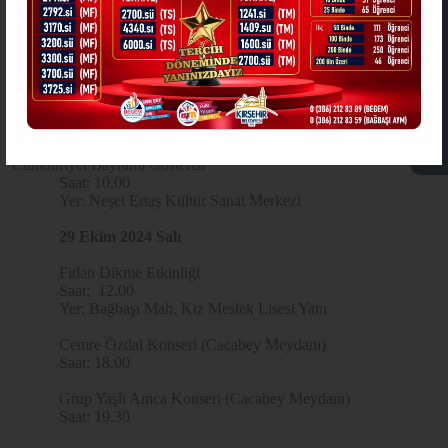
Yaşasın Cumhuriyet…”
29 Ekim Cumhuriyet Bayramı nedeniyle Kırşehir
ASKIDA FATURA
Belediyesi tarafından hazırlanan programlar:
28 Ekim 2024 Pazartesi
29 Ekim Gündüz Bakımevi tarafından hazırlanan 29 Ekim
Cumhuriyet Bayramı Gösterisi
Saat: 10.00
Yer: Neşet Ertaş Kültür Sanat Merkezi
29 Ekim 2024 Salı
Fidan Dikme Etkinliği
Saat: 12.00
Yer: Bağbaşı Mah. Kız Meslek Lisesi Yanı
Cemre Özdal Konseri (Cacabey Meydanı)
Saat: 18.00
Grup Yaşlı Amca Konseri (Cacabey Meydanı)
Saat: 19.30