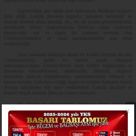
Egemenliğin asıl sahibi olan halkımızın, fikirlerini özgürce
ifade ettiği, Laiklik ilkesinin ışığında, hukukun üstünlüğü ile
adaletin teminat altına alındığı; din, dil, ırk ayrımı gözetilmeksizin,
demokratik ilkeler doğrultusunda herkesin ortak iradesiyle
oluşturduğu, eşit ve özgür bir yaşamın teminatı olan
Cumhuriyetimizden ve onun kazanımlarından asla ödün
vermeyeceğiz.
Aynı zamanda Dünyaya örnek bir Kültür Devrimi de olan
Cumhuriyetimiz, gaflet ve dalalet içinde olanların
anlayamayacakları, Emperyalizme karşı verilen bağımsızlık ve
demokrasi mücadelesinde; alfabemizle, dilimizle, düşünce
sisteminin gelecek kuşaklarımıza anlatılmasındaki bilimsel ve
kararlı tavrıyla; kadınlara verdiği seçme ve seçilme hakkının birçok
Avrupa ülkesinden bile önce verilmesiyle, Laiklik ilkesiyle ve
benzeri birçok konuda Dünyaya örnek olmuştur.
Bu duygu ve düşüncelerle, Dünyaya örnek büyük bir
mücadelenin zaferle sonuçlanmasının ardından, başta Ulu
ONLİNE İŞLEMLER
Önderimiz Mustafa Kemal Atatürk ve silah arkadaşları olmak
üzere, bizlere bu eşsiz mirası bırakan herkesi saygı ve rahmetle
anıyor, tüm halkımızın 29 Ekim Cumhuriyet Bayramı’nı
kutluyorum.