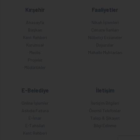
Kırşehir
Faaliyetler
Anasayfa
Nikah İşlemleri
Başkan
Cenaze İlanları
Kent Rehberi
Nöbetçi Eczaneler
Kurumsal
Duyurular
Meclis
Mahalle Muhtarları
Projeler
Müdürlükler
E-Belediye
İletişim
Online İşlemler
İletişim Bilgileri
Askıda Fatura
Önemli Telefonlar
E-İmar
Talep & Şikayet
E-Tahsilat
Bilgi Edinme
Kent Rehberi