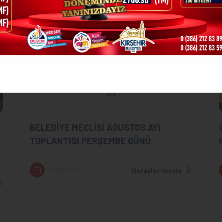
BELEDİYE MECLİSİ AĞUSTOS AYI
TOPLANTISI PERŞEMBE GÜNÜ
Detayları İncele
05.08.2026