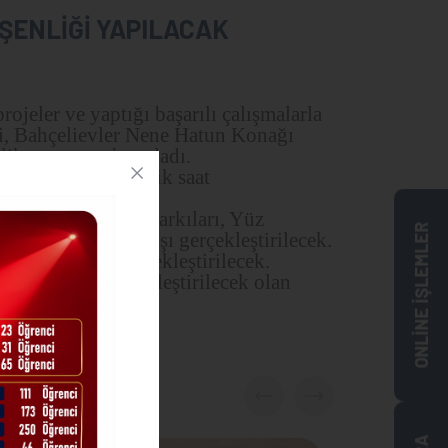
ŞENLİĞİ YAPILACAK
ojeler ve yaptığı başarılı çalışmalarla
i,
Bahçelievler Nene Hatun Konağı
lik programı hazırladı.
 hazırlanan etkinlik saat
etkinlikte Çocuk Şarkıları, Yüz
ONLİNE İŞLEMLER
umurta Taşıma Yarışı gerçekleştirilecek.
 ikramları da gerçekleştirilecek.
 Konağı’nda
gerçekleştirilecek olan