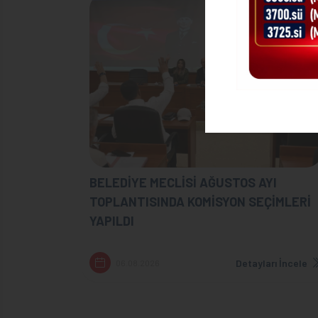
BELEDİYE MECLİSİ AĞUSTOS AYI
TOPLANTISINDA KOMİSYON SEÇİMLERİ
YAPILDI
Detayları İncele
06.08.2026