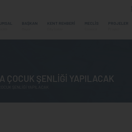
UMSAL
BAŞKAN
KENT REHBERİ
MECLİS
PROJELER
orate
Mayor
City Guide
Council
Project
A ÇOCUK ŞENLİĞİ YAPILACAK
ÇOCUK ŞENLİĞİ YAPILACAK