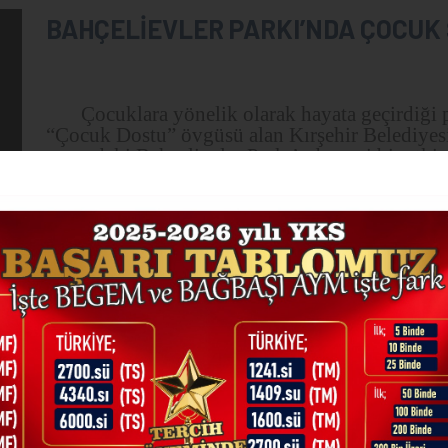
BAHÇELİEVLER PARKI’NDA ÇOCUK 
Çocuklara yönelik olarak hayata geçirdiği pr
“Çocuk Dostu” övgüsü alan Kırşehir Belediyes
yanındaki Bahçelievler Parkı’nda
yeni bir etkin
5 Eylül 2025 Cuma günü, çocuklar için
17.00’da
gerçekleştirilecek.
Bahçelievler Parkı’nda yapılacak olan
Boyama, Halat Çekm
e Yarışı, Çuval Yarışı
ve Y
Şenlik alanında pamuk şekeri, mısır ve limonata
5 Eylül 2025 Cuma günü Nene Hatun
eğlenceli etkinliğe tüm çocuklar davet edildi.