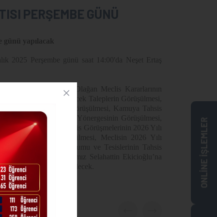
NTISI PERŞEMBE GÜNÜ
e günü yapılacak
lık 2025 Perşembe günü saat 14:00'da Neşet Ertaş
 Bir Önceki Kasım Ayı Olağan Meclis Kararlarının
isyonuna Havale Edilecek Taleplerin Görüşülmesi,
erde Yetki Alınmasının Görüşülmesi, Kamuya Tahsis
mesi, Ön Mali Kontrol Yönergesinin Görüşülmesi,
ONLİNE İŞLEMLER
cağının Görüşülmesi, Meclis Görüşmelerinin 2026 Yılı
dedilmeyeceğinin Görüşülmesi, Meclisin 2026 Yılı
 Belirlenmesi, Ahi Stadyumu ve Tesislerinin Tahsis
k İçin Belediye Başkanımız Selahattin Ekicioğlu’na
Görüşülmesi gerçekleştirilecek.