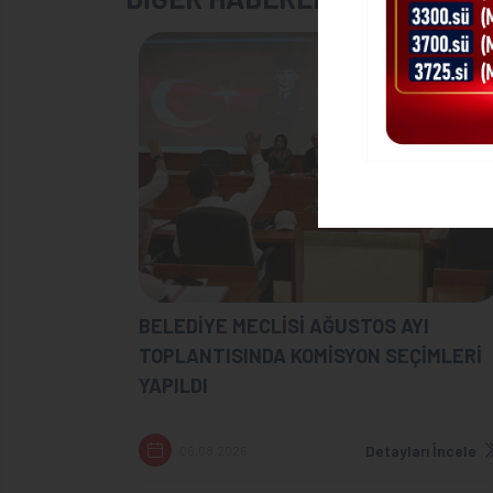
BELEDİYE MECLİSİ AĞUSTOS AYI
TOPLANTISINDA KOMİSYON SEÇİMLERİ
YAPILDI
Detayları İncele
06.08.2026