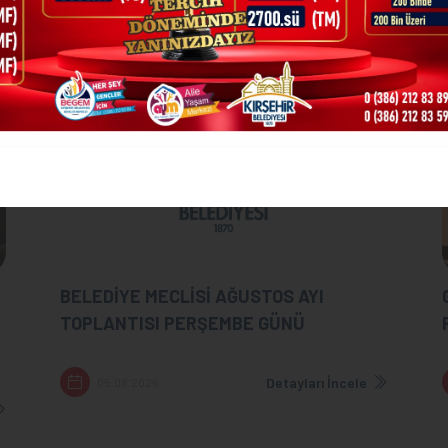
BELEDİYE MECLİSİ AĞUSTOS AYI
TOPLANTISI PERŞEMBE GÜNÜ
Detayları İncele
05.08.2026