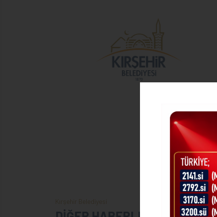
Kırşehir Belediyesi
DİĞER HABERLER