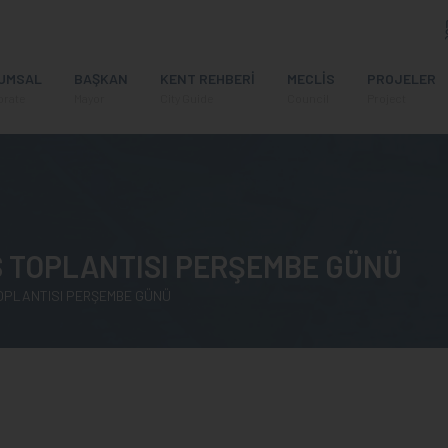
UMSAL
BAŞKAN
KENT REHBERİ
MECLİS
PROJELER
orate
Mayor
City Guide
Council
Project
İS TOPLANTISI PERŞEMBE GÜNÜ
TOPLANTISI PERŞEMBE GÜNÜ