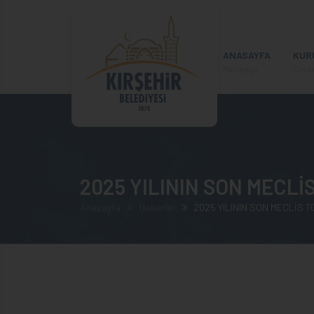
ANASAYFA
KUR
Mainpage
Corp
2025 YILININ SON MECL
Anasayfa
Haberler
2025 YILININ SON MECLİS 