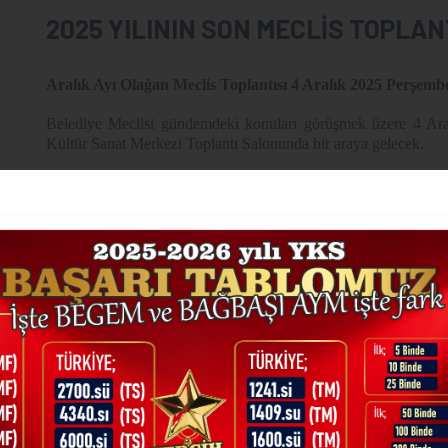
2025 YILININ SON MECLİS TOPLA
Aralık Ayı Olağan Meclis Toplantısı 4 Aralık 2025 Perşemb
Belediye Meclisi gündemdeki konuları görüşmek üzere 4 Ara
Kültür Sanat Merkezi Toplantı Salonunda bir araya gelecek.
Aralık Ayı Olağan Meclis Toplantısı gündeminde sırasıyla;
Okunması, İmar Komisyonu Raporunun Görüşülmesi, İmar Kom
Yıl Sonu Ödenek Aktarmasının Görüşülmesi, Yıllara Sari İşl
Hususunun Görüşülmesi, Huzur Hakkı Ödemelerinin Görüşül
Meclisin 2026 Yılı İçerisinde Bir Ay Tatil Kararı Alıp Almaya
İçerisinde Sesli ve Görüntülü Cihazlar ile Kaydedilip Kay
İçerisinde Her Ayın İlk Haftası Yapılacak Toplantı Gününün
Alınması, Tahsis Sürelerinin Belirlenmesi ve Protokol Yapma
yetki verilmesinin görüşülmesi ile Müdürlük Yönetmeliklerinin 