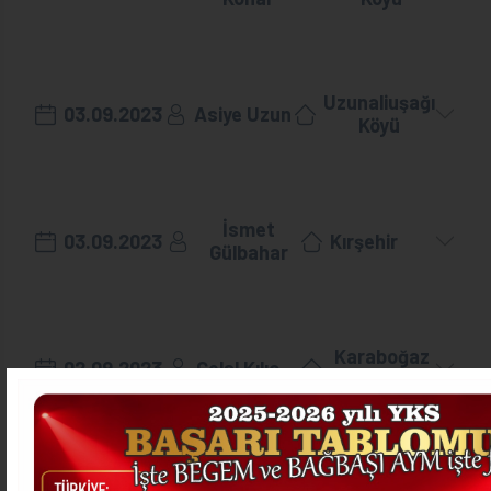
Uzunaliuşağı
03.09.2023
Asiye Uzun
Köyü
İsmet
03.09.2023
Kırşehir
Gülbahar
Karaboğaz
02.09.2023
Celal Kılıç
Köyü
Terziyan