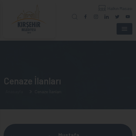
Halkın Masası
Menu
Cenaze İlanları
Anasayfa
Cenaze İlanları
Mustafa