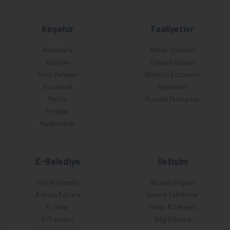
Kırşehir
Faaliyetler
Anasayfa
Nikah İşlemleri
Başkan
Cenaze İlanları
Kent Rehberi
Nöbetçi Eczaneler
Kurumsal
Duyurular
Meclis
Mahalle Muhtarları
Projeler
Müdürlükler
E-Belediye
İletişim
Online İşlemler
İletişim Bilgileri
Askıda Fatura
Önemli Telefonlar
E-İmar
Talep & Şikayet
E-Tahsilat
Bilgi Edinme