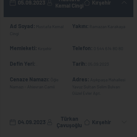
05.09.2023
Kırşehir
Kemal Cingi
Ad Soyad:
Yakını:
Mustafa Kemal
Ramazan Karakaya
Cingi
Memleketi:
Telefon:
Kırşehir
0 544 614 80 80
Defin Yeri:
Tarih:
.
05.09.2023
Cenaze Namazı:
Adres:
Öğle
Aşıkpaşa Mahallesi
Namazı - Ahievran Camii
Yavuz Sultan Selim Bulvarı
Güzel Evler Apt.
Türkan
04.09.2023
Kırşehir
Çavuşoğlu