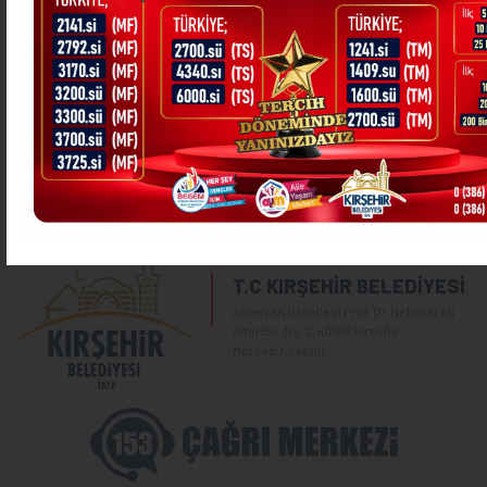
İbrahim
02.09.2023
Büyükkışla
Duran
Köyü
‹
1
2
...
308
309
310
311
312
313
314
T.C KIRŞEHİR BELEDİYESİ
Ahievran Mahallesi Prof. Dr.Mehmet Ali
Altın Blv. No:2, 40100 Kırşehir
Merkez/Kırşehir