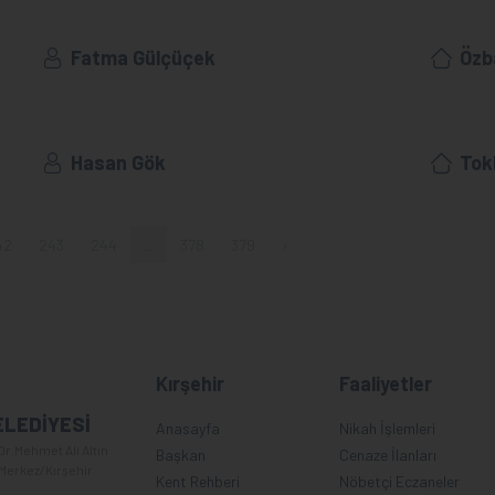
Fatma Gülçüçek
Özb
Hasan Gök
Tok
42
243
244
...
378
379
›
Kırşehir
Faaliyetler
ELEDİYESİ
Anasayfa
Nikah İşlemleri
Dr.Mehmet Ali Altın
Başkan
Cenaze İlanları
 Merkez/Kırşehir
Kent Rehberi
Nöbetçi Eczaneler