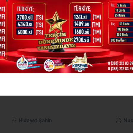
Doğan Kılıçoğlu
Muc
Sinan Murat Aslan
Muc
Mahmut Köysüren
Çad
Osman Demirel
Mucu
Hidayet Şahin
Mucu