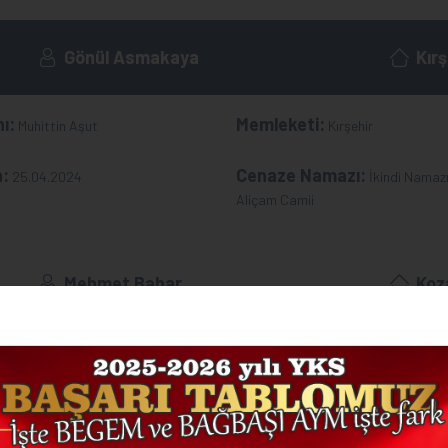
Gönül Asmakaya
Kırş
ı:
Memleketi:
Muhittin Aşut
Kırşehir
h:
Cenaze Namazı:
25.04.2024
İkindi Namazı
Aliçam Camii
Mehmet Bahar
Koz
Salim Aslan
Çay