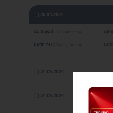
25.04.2024
Ad Soyad:
Yakın
Gönül Asmakaya
Defin Yeri:
Tari
Bağbaşı Mezarlığı
24.04.2024
24.04.2024