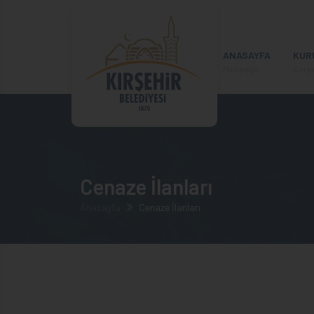
ANASAYFA
KUR
Mainpage
Corp
Cenaze İlanları
Anasayfa
Cenaze İlanları