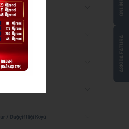
ur / İnaç Köyü
ur / Yeşilyurt Köyü
ASKIDA FATURA
ırlı Hacıyusuf Köyü
r / Kızılağıl Köyü
r / Dağçiftliği Köyü