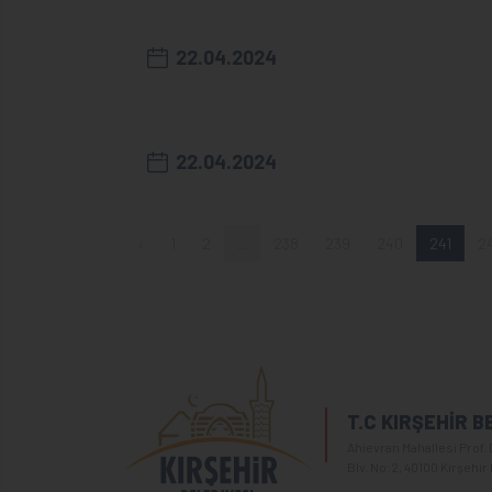
22.04.2024
22.04.2024
‹
1
2
...
238
239
240
241
2
T.C KIRŞEHİR B
Ahievran Mahallesi Prof. 
Blv. No:2, 40100 Kırşehir