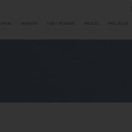
UMSAL
BAŞKAN
KENT REHBERİ
MECLİS
PROJELER
orate
Mayor
City Guide
Council
Project