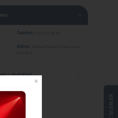
ehir
Telefon:
0 539 521 86 86
Adres:
 -
Bağbaşı Mahallesi Hakkı Göçen
Cad. No:1
aklı / Abdi Köyü
ONLİNE İŞLEMLER
ağzı Kasabası